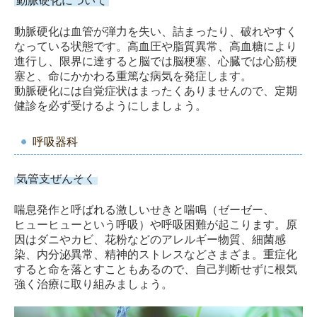
動脈硬化について
動脈硬化は血管が弾力を失い、詰まったり、破れやすく
なっている状態です。高血圧や脂質異常、高血糖により
進行し、限界に達すると脳では脳梗塞、心臓では心筋梗
塞と、命にかかわる重篤な病気を発症します。
動脈硬化には自覚症状はまったくありませんので、定期
健診を必ず受けるようにしましょう。
呼吸器科
気管支ぜんそく
喘息発作と呼ばれる激しいせきと喘鳴（ゼーゼー、
ヒューヒューという呼吸）や呼吸困難が起こります。原
因はダニやカビ、花粉などのアレルギー物質、細菌感
染、内分泌異常、精神的ストレスなどさまざま。重症化
すると命を落とすこともあるので、自己判断せずに根気
強く治療に取り組みましょう。