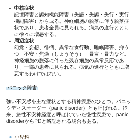
中核症状
記憶障害と認知機能障害（失語・失認・失行・実行
機能障害）から成る。神経細胞の脱落に伴う脱落症
状であり、患者全員に見られる。病気の進行ととも
に徐々に増悪する。
周辺症状
幻覚・妄想、徘徊、異常な食行動、睡眠障害、抑う
つ、不安・焦燥（しょうそう）、暴言・暴力など。
神経細胞の脱落に伴った残存細胞の異常反応であ
り、一部の患者に見られる。病気の進行とともに増
悪するわけではない。
パニック障害
強い不安感を主な症状とする精神疾患のひとつ。パニッ
クディスオーダー（panic disorder）とも呼ばれる。従
来、急性不安神経症と呼ばれていた慢性疾患で、panic
disorderからPDと略記される場合もある。
小児科