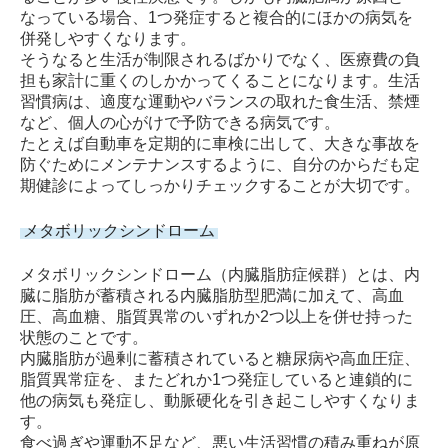
なっている場合、1つ発症すると複合的にほかの病気を
併発しやすくなります。
そうなると生活が制限されるばかりでなく、医療費の負
担も家計に重くのしかかってくることになります。生活
習慣病は、適度な運動やバランスの取れた食生活、禁煙
など、個人の心がけで予防できる病気です。
たとえば自動車を定期的に車検に出して、大きな事故を
防ぐためにメンテナンスするように、自分のからだも定
期健診によってしっかりチェックすることが大切です。
メタボリックシンドローム
メタボリックシンドローム（内臓脂肪症候群）とは、内
臓に脂肪が蓄積される内臓脂肪型肥満に加えて、高血
圧、高血糖、脂質異常のいずれか2つ以上を併せ持った
状態のことです。
内臓脂肪が過剰に蓄積されていると糖尿病や高血圧症、
脂質異常症を、またどれか1つ発症していると連鎖的に
他の病気も発症し、動脈硬化を引き起こしやすくなりま
す。
食べ過ぎや運動不足など、悪い生活習慣の積み重ねが原