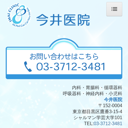
ホーム
当院について
診療案内
予防接種
自費注射
AIRS
内科・胃腸科・
循環器科
院内感染防止対策について
呼吸器科・神経内科・小児科
今井医院
施設、設備など
〒152-0004
東京都目黒区鷹番3-15-4
交通案内
シャルマン学芸大学101
TEL:
03-3712-3481
個人情報保護方針